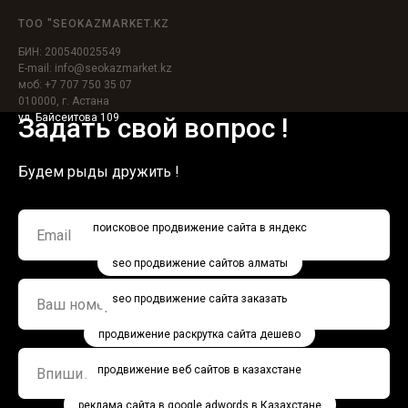
ТОО "SEOKAZMARKET.KZ
БИН: 200540025549
E-mail: info@seokazmarket.kz
моб: +7 707 750 35 07
010000, г. Астана
ул. Байсеитова 109
Задать свой вопрос !
Будем рыды дружить !
поисковое продвижение сайта в яндекс
seo продвижение сайтов алматы
seo продвижение сайта заказать
продвижение раскрутка сайта дешево
продвижение веб сайтов в казахстане
реклама сайта в google adwords в Казахстане